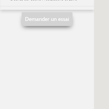
16 rue Denis papin
Royan 17200, Charente-Maritime
ZA du Béziat - Rue de l'Arrayade
St-Pierre-du-Mont 40280, Landes
6 impasse de Neuchâtel
Horbourg-Wihr 68180, Haut-Rhin
2088 Route Dépt. 1006
La Ravoire 73490, Savoie